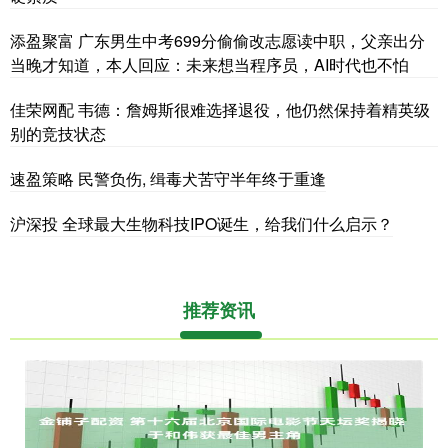
添盈聚富 广东男生中考699分偷偷改志愿读中职，父亲出分
当晚才知道，本人回应：未来想当程序员，AI时代也不怕
佳荣网配 韦德：詹姆斯很难选择退役，他仍然保持着精英级
别的竞技状态
速盈策略 民警负伤, 缉毒犬苦守半年终于重逢
沪深投 全球最大生物科技IPO诞生，给我们什么启示？
推荐资讯