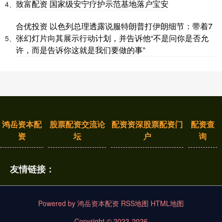
致富配资 国家级安宁疗护示范基地落户宝安
4、
合优投资 以色列总理透露说服特朗普打伊朗细节：带着7
张幻灯片向其展示行动计划，并告诉他“不是问你是否允
5、
许，而是告诉你这就是我们要做的事”
鸿岳资本配
股票配资交流论
配资资深股票配资门
配资查
资
坛
户
询
友情链接：
Powered by
鸿岳资本配资
RSS地图
HTML地图
Copyright
© 2023-2026