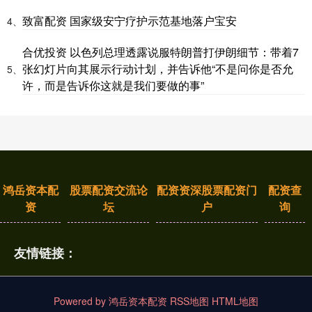
致富配资 国家级安宁疗护示范基地落户宝安
4、
合优投资 以色列总理透露说服特朗普打伊朗细节：带着7
张幻灯片向其展示行动计划，并告诉他“不是问你是否允
5、
许，而是告诉你这就是我们要做的事”
鸿岳资本配
股票配资交流论
配资资深股票配资门
配资查
资
坛
户
询
友情链接：
Powered by
鸿岳资本配资
RSS地图
HTML地图