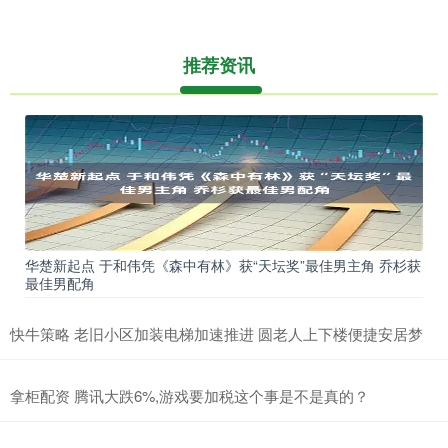
推荐资讯
华楚新起点 于和伟凭《森中有林》获“天坛奖”最佳男主角 乔杉获
最佳男配角
快牛策略 老旧小区加装电梯加速推进 圆老人上下楼便捷安居梦
拿柜配资 腾讯大跌6%,游戏要加税这个事是不是真的？