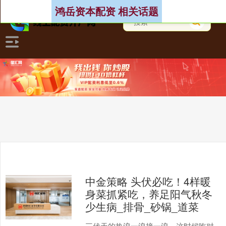
鸿岳资本配资 相关话题
中金策略 头伏必吃！4样暖
身菜抓紧吃，养足阳气秋冬
少生病_排骨_砂锅_道菜
三伏天的热浪一浪接一浪，这时候吃对