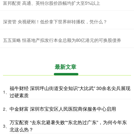
富邦配资 高通、英特尔股价跌幅均扩大至5%以上
深资管 央视硬刚！低价拿下世界杯转播权，凭什么？
五五策略 恒基地产拟发行本金总额为80亿港元的可换股债券
最新文章
福牛财经 深圳坪山街道安全知识“大比武” 30余名尖兵展现
1、
过硬素质
中金财富 深圳市宝安区人民医院商保服务中心启用
2、
万宝配资 “去东北避暑失败”“东北热过广东”，为何今年东
3、
北这么热？