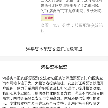
东西可比吹空调管用多了！老祖宗说
的"冬病夏治"可不是瞎讲究，头伏吃暖身
菜，就像给身体存了个"阳气银行"，等到
中金策略
秋冬季节你就知道有....
查看：
153
分类：
股票配资交流论
坛
鸿岳资本配资文章已加载完成
鸿岳资本配资
鸿岳资本配资|股票配资交流论坛|配资资深股票配资门户|配资查
询本网站专注于为广大投资者提供便捷、安全的证券配资炒股开
户服务，致力于帮助用户实现资金杠杆化运作，提升投资收益。
我们汇聚专业团队，提供多样化的配资方案，满足不同投资者的
需求，同时确保资金安全与交易高效。网站还提供实时行情资
讯、专业投资指导及开户流程全程支持，让您轻松开启投资之