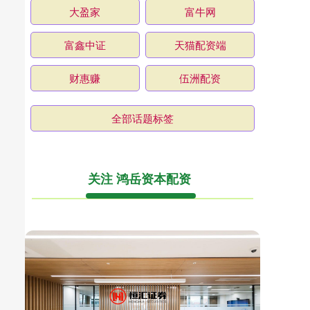
大盈家
富牛网
富鑫中证
天猫配资端
财惠赚
伍洲配资
全部话题标签
关注 鸿岳资本配资