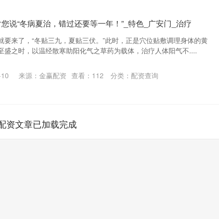
对您说“冬病夏治，错过还要等一年！”_特色_广安门_治疗
就要来了，“冬贴三九，夏贴三伏。”此时，正是穴位贴敷调理身体的黄
盛之时，以温经散寒助阳化气之草药为载体，治疗人体阳气不....
10
来源：金赢配资
查看：
112
分类：
配资查询
配资文章已加载完成