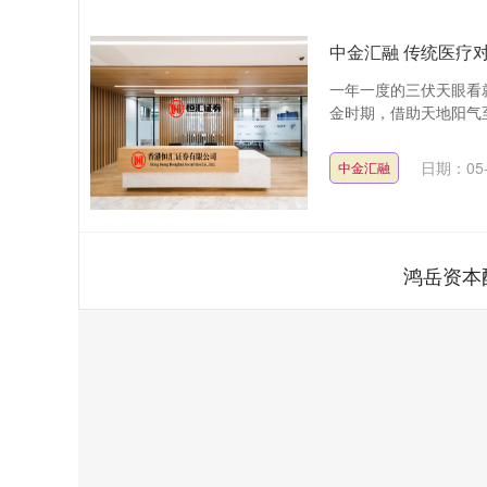
中金汇融 传统医疗
一年一度的三伏天眼看
金时期，借助天地阳气至
日期：05-
中金汇融
鸿岳资本