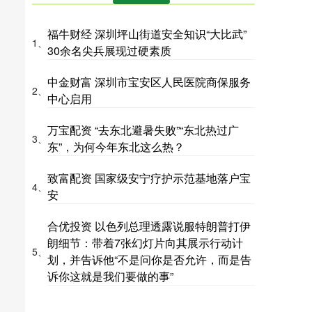
福牛财经 深圳坪山街道安全知识“大比武”
1、
30余名尖兵展现过硬素质
中金财富 深圳市宝安区人民医院商保服务
2、
中心启用
万宝配资 “去东北避暑失败”“东北热过广
3、
东”，为何今年东北这么热？
致富配资 国家级安宁疗护示范基地落户宝
4、
安
合优投资 以色列总理透露说服特朗普打伊
朗细节：带着7张幻灯片向其展示行动计
5、
划，并告诉他“不是问你是否允许，而是告
诉你这就是我们要做的事”